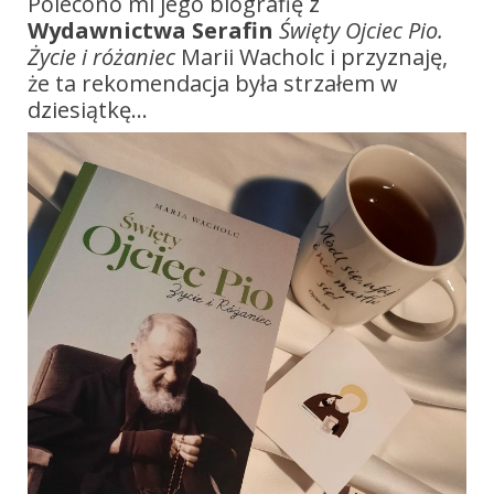
Polecono mi jego biografię z
Wydawnictwa Serafin
Święty Ojciec Pio.
Życie i różaniec
Marii Wacholc i przyznaję,
że ta rekomendacja była strzałem w
dziesiątkę…