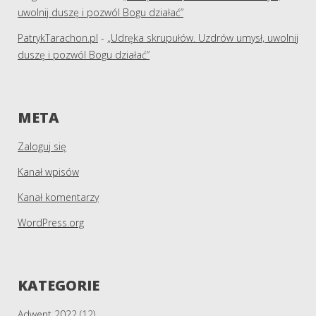
uwolnij duszę i pozwól Bogu działać”
PatrykTarachon.pl
-
„Udręka skrupułów. Uzdrów umysł, uwolnij
duszę i pozwól Bogu działać”
META
Zaloguj się
Kanał wpisów
Kanał komentarzy
WordPress.org
KATEGORIE
Adwent 2022
(12)