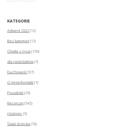
KATEGORIE
Adwent 2022
(12)
Bez kategorii
(12)
Chwile z życia
(150)
dla nastolatków
(7)
Duchowość
(37)
O mnie/kontakt
(1)
Poradniki
(29)
Recenzje
(542)
różaniec
(5)
Świat dziecka
(76)