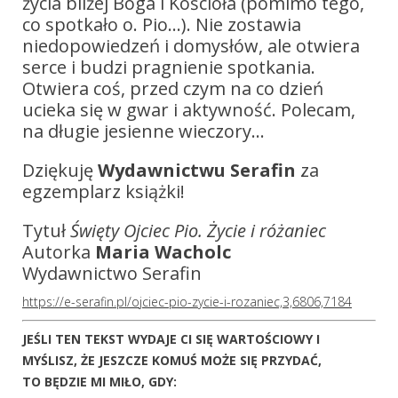
życia bliżej Boga i Kościoła (pomimo tego,
co spotkało o. Pio…). Nie zostawia
niedopowiedzeń i domysłów, ale otwiera
serce i budzi pragnienie spotkania.
Otwiera coś, przed czym na co dzień
ucieka się w gwar i aktywność. Polecam,
na długie jesienne wieczory…
Dziękuję
Wydawnictwu Serafin
za
egzemplarz książki!
Tytuł
Święty Ojciec Pio. Życie i różaniec
Autorka
Maria Wacholc
Wydawnictwo Serafin
https://e-serafin.pl/ojciec-pio-zycie-i-rozaniec,3,6806,7184
JEŚLI TEN TEKST WYDAJE CI SIĘ WARTOŚCIOWY I
MYŚLISZ, ŻE JESZCZE KOMUŚ MOŻE SIĘ PRZYDAĆ,
TO BĘDZIE MI MIŁO, GDY: