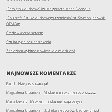
„Pamiętnik duchowy” św. Małgorzata Maria Alacoque
„Soulcraft. Sztuka duchowego rzemiosła” br. Szymon Janowski
OFMCap
Credo – wierzę sercem
Sztuka życia bez narzekania
Znalazłam wybitne powieści dla młodzieży!
NAJNOWSZE KOMENTARZE
Kamil
-
Nowy rok, stara ja!
Magdalena Urbańska
-
Mrokiem mroku nie rozproszysz
Maria Dekert
-
Mrokiem mroku nie rozproszysz
Magdalena Urbańska
-
„Udręka skrupułów. Uzdrów umysł,