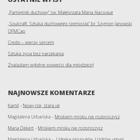
„Pamiętnik duchowy” św. Małgorzata Maria Alacoque
„Soulcraft. Sztuka duchowego rzemiosła” br. Szymon Janowski
OFMCap
Credo – wierzę sercem
Sztuka życia bez narzekania
Znalazłam wybitne powieści dla młodzieży!
NAJNOWSZE KOMENTARZE
Kamil
-
Nowy rok, stara ja!
Magdalena Urbańska
-
Mrokiem mroku nie rozproszysz
Maria Dekert
-
Mrokiem mroku nie rozproszysz
Magdalena Urbańska
-
„Udręka skrupułów. Uzdrów umysł,