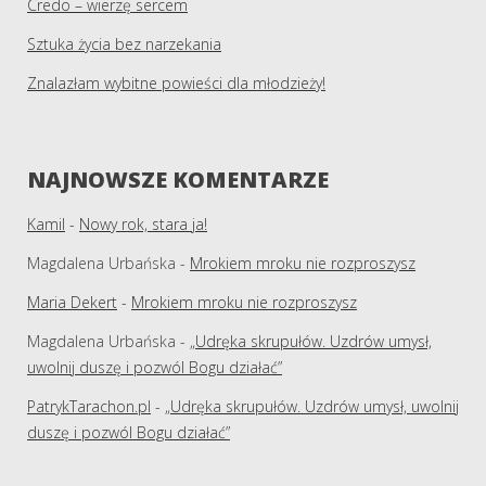
Credo – wierzę sercem
Sztuka życia bez narzekania
Znalazłam wybitne powieści dla młodzieży!
NAJNOWSZE KOMENTARZE
Kamil
-
Nowy rok, stara ja!
Magdalena Urbańska
-
Mrokiem mroku nie rozproszysz
Maria Dekert
-
Mrokiem mroku nie rozproszysz
Magdalena Urbańska
-
„Udręka skrupułów. Uzdrów umysł,
uwolnij duszę i pozwól Bogu działać”
PatrykTarachon.pl
-
„Udręka skrupułów. Uzdrów umysł, uwolnij
duszę i pozwól Bogu działać”