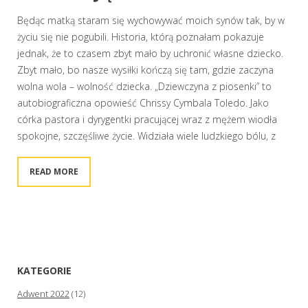
Będąc matką staram się wychowywać moich synów tak, by w
życiu się nie pogubili. Historia, którą poznałam pokazuje
jednak, że to czasem zbyt mało by uchronić własne dziecko.
Zbyt mało, bo nasze wysiłki kończą się tam, gdzie zaczyna
wolna wola – wolność dziecka. „Dziewczyna z piosenki” to
autobiograficzna opowieść Chrissy Cymbala Toledo. Jako
córka pastora i dyrygentki pracującej wraz z mężem wiodła
spokojne, szczęśliwe życie. Widziała wiele ludzkiego bólu, z
READ MORE
KATEGORIE
Adwent 2022
(12)