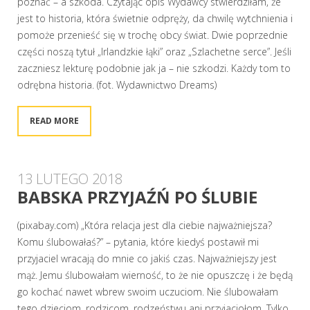
poznać – a szkoda. Czytając opis Wydawcy stwierdziłam, że
jest to historia, która świetnie odpręży, da chwilę wytchnienia i
pomoże przenieść się w trochę obcy świat. Dwie poprzednie
części noszą tytuł „Irlandzkie łąki” oraz „Szlachetne serce”. Jeśli
zaczniesz lekturę podobnie jak ja – nie szkodzi. Każdy tom to
odrębna historia. (fot. Wydawnictwo Dreams)
READ MORE
13 LUTEGO 2018
BABSKA PRZYJAŹŃ PO ŚLUBIE
(pixabay.com) „Która relacja jest dla ciebie najważniejsza?
Komu ślubowałaś?” – pytania, które kiedyś postawił mi
przyjaciel wracają do mnie co jakiś czas. Najważniejszy jest
mąż. Jemu ślubowałam wierność, to że nie opuszczę i że będą
go kochać nawet wbrew swoim uczuciom. Nie ślubowałam
tego dzieciom, rodzicom, rodzeństwu ani przyjaciołom. Tylko