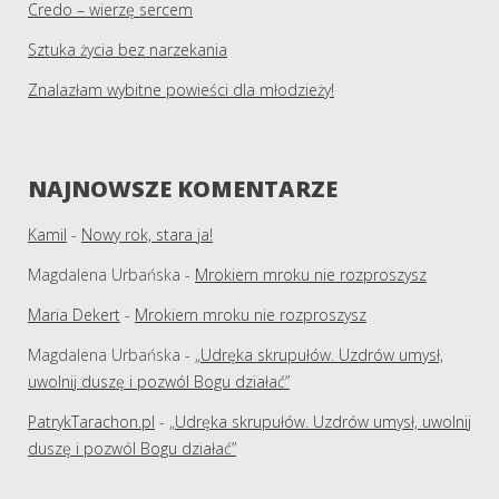
Credo – wierzę sercem
Sztuka życia bez narzekania
Znalazłam wybitne powieści dla młodzieży!
NAJNOWSZE KOMENTARZE
Kamil
-
Nowy rok, stara ja!
Magdalena Urbańska
-
Mrokiem mroku nie rozproszysz
Maria Dekert
-
Mrokiem mroku nie rozproszysz
Magdalena Urbańska
-
„Udręka skrupułów. Uzdrów umysł,
uwolnij duszę i pozwól Bogu działać”
PatrykTarachon.pl
-
„Udręka skrupułów. Uzdrów umysł, uwolnij
duszę i pozwól Bogu działać”