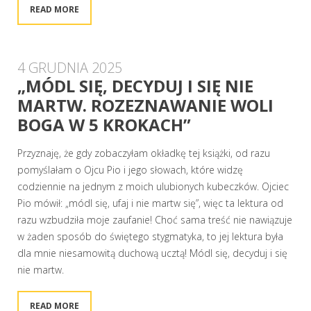
READ MORE
4 GRUDNIA 2025
„MÓDL SIĘ, DECYDUJ I SIĘ NIE
MARTW. ROZEZNAWANIE WOLI
BOGA W 5 KROKACH”
Przyznaję, że gdy zobaczyłam okładkę tej książki, od razu
pomyślałam o Ojcu Pio i jego słowach, które widzę
codziennie na jednym z moich ulubionych kubeczków. Ojciec
Pio mówił: „módl się, ufaj i nie martw się”, więc ta lektura od
razu wzbudziła moje zaufanie! Choć sama treść nie nawiązuje
w żaden sposób do świętego stygmatyka, to jej lektura była
dla mnie niesamowitą duchową ucztą! Módl się, decyduj i się
nie martw.
READ MORE