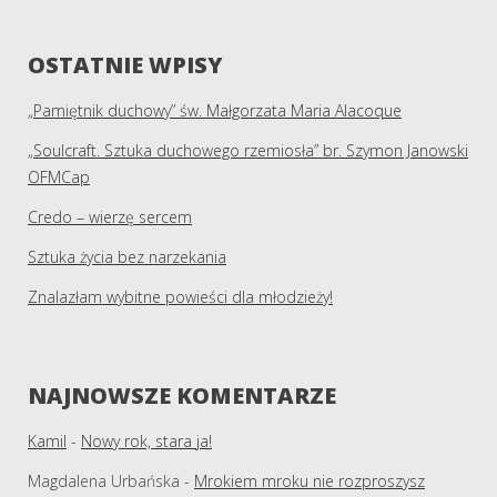
OSTATNIE WPISY
„Pamiętnik duchowy” św. Małgorzata Maria Alacoque
„Soulcraft. Sztuka duchowego rzemiosła” br. Szymon Janowski
OFMCap
Credo – wierzę sercem
Sztuka życia bez narzekania
Znalazłam wybitne powieści dla młodzieży!
NAJNOWSZE KOMENTARZE
Kamil
-
Nowy rok, stara ja!
Magdalena Urbańska
-
Mrokiem mroku nie rozproszysz