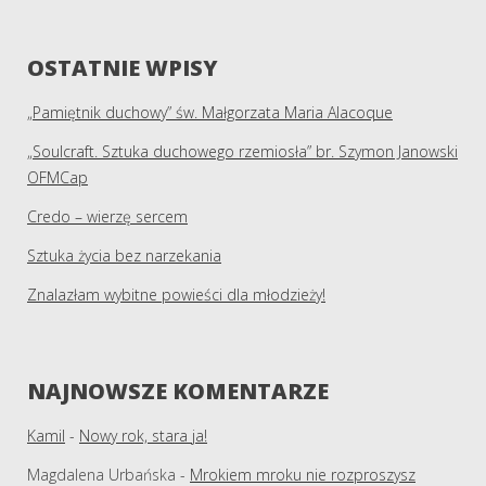
OSTATNIE WPISY
„Pamiętnik duchowy” św. Małgorzata Maria Alacoque
„Soulcraft. Sztuka duchowego rzemiosła” br. Szymon Janowski
OFMCap
Credo – wierzę sercem
Sztuka życia bez narzekania
Znalazłam wybitne powieści dla młodzieży!
NAJNOWSZE KOMENTARZE
Kamil
-
Nowy rok, stara ja!
Magdalena Urbańska
-
Mrokiem mroku nie rozproszysz