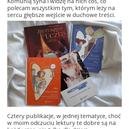
Komunią syna i widzę na nich coś, co
polecam wszystkim tym, którym leży na
sercu głębsze wejście w duchowe treści.
Cztery publikacje, w jednej tematyce, choć
w moim odczuciu lektury te dobre są na