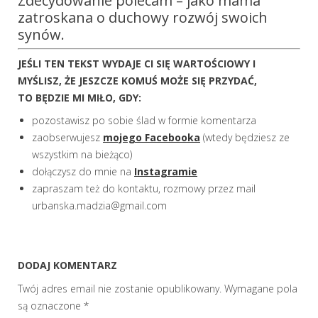
Zdecydowanie polecam – jako mama
zatroskana o duchowy rozwój swoich
synów.
JEŚLI TEN TEKST WYDAJE CI SIĘ WARTOŚCIOWY I
MYŚLISZ, ŻE JESZCZE KOMUŚ MOŻE SIĘ PRZYDAĆ,
TO BĘDZIE MI MIŁO, GDY:
pozostawisz po sobie ślad w formie komentarza
zaobserwujesz
mojego Facebooka
(wtedy będziesz ze
wszystkim na bieżąco)
dołączysz do mnie na
Instagramie
zapraszam też do kontaktu, rozmowy przez mail
urbanska.madzia@gmail.com
DODAJ KOMENTARZ
Twój adres email nie zostanie opublikowany.
Wymagane pola
są oznaczone
*